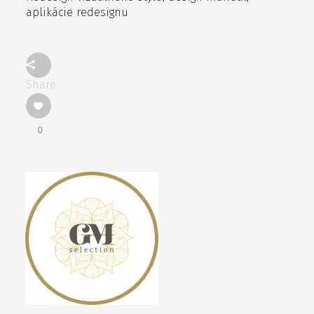
aplikácie redesignu
Share
0