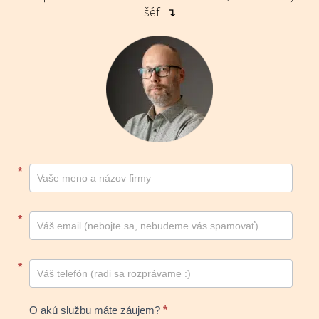
šéf ↴
Kontakt
*
footer
*
*
O akú službu máte záujem?
*