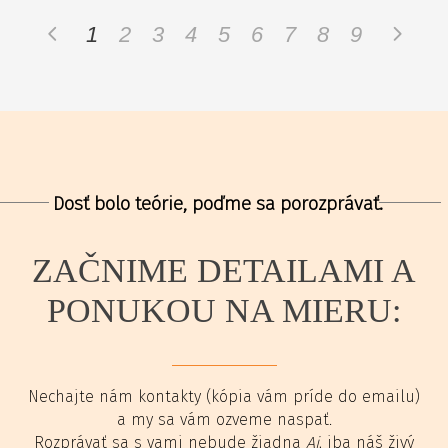
1
2
3
4
5
6
7
8
9
Dosť bolo teórie, poďme sa porozprávať.
ZAČNIME DETAILAMI A
PONUKOU NA MIERU:
Nechajte nám kontakty (kópia vám príde do emailu)
a my sa vám ozveme naspať.
Rozprávať sa s vami nebude žiadna
Ai
, iba náš živý