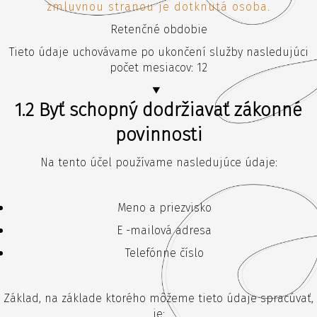
zmluvnou stranou je dotknutá osoba.
Retenčné obdobie
Tieto údaje uchovávame po ukončení služby nasledujúci
počet mesiacov: 12
1.2 Byť schopný dodržiavať zákonné
povinnosti
Na tento účel používame nasledujúce údaje:
Meno a priezvisko
E -mailová adresa
Telefónne číslo
Základ, na základe ktorého môžeme tieto údaje spracúvať,
je: