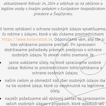
aktualizované február 24, 2024 a vzťahuje sa na občanov a
legálne osoby s trvalým pobytom v Európskom hospodárskom
priestore a Švajčiarsku.
V tomto vyhlásení o ochrane osobných údajov vysvetľujeme,
čo robíme s údajmi, ktoré o vás získame prostredníctvom
https://www.kolovratok.sk
. Odporúčame vám, aby ste si
toto vyhlásenie pozorne prečítali. Pri spracovaní
dodržiavame požiadavky právnych predpisov o ochrane
osobných údajov. To okrem iného znamená, že:
jasne uvádzame účely, na ktoré spracúvame osobné
údaje. Robíme to prostredníctvom tohto vyhlásenia o
ochrane osobných údajov;
naším cieľom je obmedziť náš zber osobných údajov iba
na tie osobné údaje, ktoré sú nevyhnutné na legitímne
účely;
najskôr požadujeme váš výslovný súhlas so spracovaním
vašich osobných údajov v prípadoch, ktoré vyžadujú váš