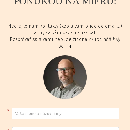
PONUKOU NA MIERU:
Nechajte nám kontakty (kópia vám príde do emailu)
a my sa vám ozveme naspať.
Rozprávať sa s vami nebude žiadna
Ai
, iba náš živý
šéf ↴
Kontakt
*
footer