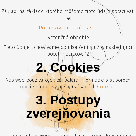
Základ, na základe ktorého môžeme tieto údaje spracúvať,
je:
Po poskytnutí súhlasu.
Retenčné obdobie
Tieto údaje uchovávame po ukončení služby nasledujúci
počet mesiacov: 12
2. Cookies
Náš web používa cookies. Ďalšie informácie o súboroch
cookie nájdete v našich zásadách
Cookie
.
3. Postupy
zverejňovania