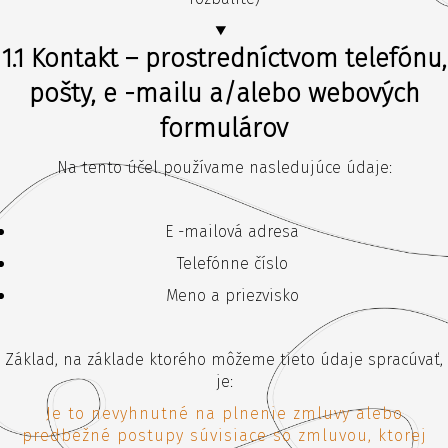
1.1 Kontakt – prostredníctvom telefónu,
pošty, e -mailu a/alebo webových
formulárov
Na tento účel používame nasledujúce údaje:
E -mailová adresa
Telefónne číslo
Meno a priezvisko
Základ, na základe ktorého môžeme tieto údaje spracúvať,
je:
Je to nevyhnutné na plnenie zmluvy alebo
predbežné postupy súvisiace so zmluvou, ktorej