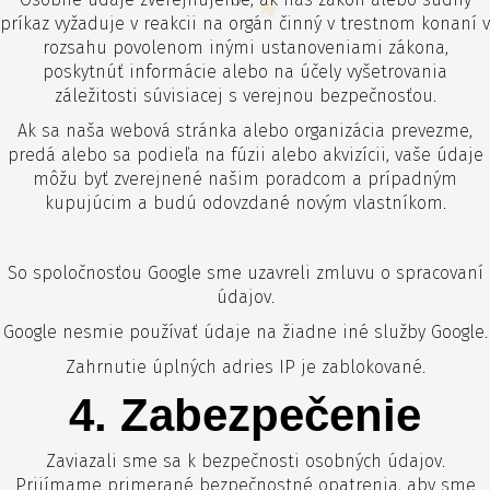
Osobné údaje zverejňujeme, ak nás zákon alebo súdny
príkaz vyžaduje v reakcii na orgán činný v trestnom konaní v
rozsahu povolenom inými ustanoveniami zákona,
poskytnúť informácie alebo na účely vyšetrovania
záležitosti súvisiacej s verejnou bezpečnosťou.
Ak sa naša webová stránka alebo organizácia prevezme,
predá alebo sa podieľa na fúzii alebo akvizícii, vaše údaje
môžu byť zverejnené našim poradcom a prípadným
kupujúcim a budú odovzdané novým vlastníkom.
So spoločnosťou Google sme uzavreli zmluvu o spracovaní
údajov.
Google nesmie používať údaje na žiadne iné služby Google.
Zahrnutie úplných adries IP je zablokované.
4. Zabezpečenie
Zaviazali sme sa k bezpečnosti osobných údajov.
Prijímame primerané bezpečnostné opatrenia, aby sme