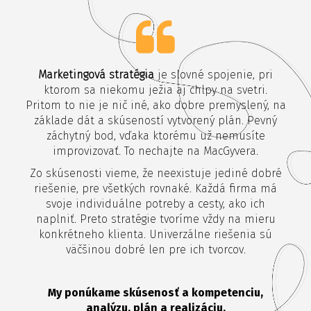
Marketingová stratégia
je slovné spojenie, pri
ktorom sa niekomu ježia aj chlpy na svetri.
Pritom to nie je nič iné, ako dobre premyslený, na
základe dát a skúseností vytvorený plán. Pevný
záchytný bod, vďaka ktorému už nemusíte
improvizovať. To nechajte na MacGyvera.
Zo skúsenosti vieme, že neexistuje jediné dobré
riešenie, pre všetkých rovnaké. Každá firma má
svoje individuálne potreby a cesty, ako ich
naplniť. Preto stratégie tvoríme vždy na mieru
konkrétneho klienta. Univerzálne riešenia sú
väčšinou dobré len pre ich tvorcov.
My ponúkame skúsenosť a kompetenciu,
analýzu, plán a realizáciu.