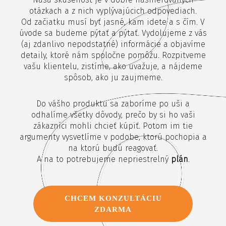
Naša skúsenosť je v dobre nasmerovaných
otázkach a z nich vyplývajúcich odpovediach.
Od začiatku musí byť jasné, kam idete a s čím. V
úvode sa budeme pýtať a pýtať. Vydolujeme z vás
(aj zdanlivo nepodstatné) informácie a objavíme
detaily, ktoré nám spoločne pomôžu. Rozpitveme
vašu klientelu, zistíme, ako uvažuje, a nájdeme
spôsob, ako ju zaujmeme.
Do vášho produktu sa zaboríme po uši a
odhalíme všetky dôvody, prečo by si ho vaši
zákazníci mohli chcieť kúpiť. Potom im tie
argumenty vysvetlíme v podobe, ktorú pochopia a
na ktorú budú reagovať.
A na to potrebujeme nepriestrelný
plán
.
CHCEM KONZULTÁCIU
ZDARMA