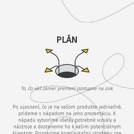
PLÁN
To, čo váš zámer premení postupne na zisk.
Po ujasnení, čo je na vašom produkte jedinečné,
prídeme s nápadom na jeho prezentáciu. K
nápadu vytvoríme všetky potrebné vizuály a
nástroje a dostaneme ho k vašim potenciálnym
klientom. Pripravíme komunikačnú stratégiu pre