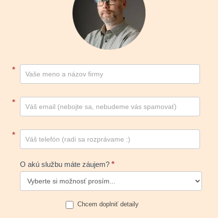
Kontakt
*
footer
*
*
O akú službu máte záujem?
*
Chcem doplniť detaily