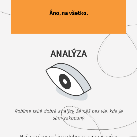
Áno, na všetko.
ANALÝZA
Robíme také dobré analýzy, že náš pes vie, kde je
sám zakopaný.