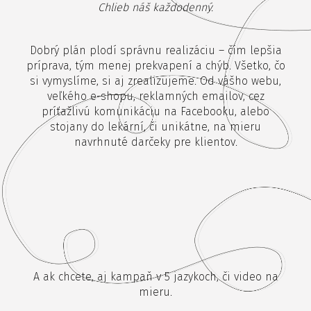
Chlieb náš každodenný.
Dobrý plán plodí správnu realizáciu – čím lepšia
príprava, tým menej prekvapení a chýb. Všetko, čo
si vymyslíme, si aj zrealizujeme. Od vášho webu,
veľkého e-shopu, reklamných emailov, cez
príťažlivú komunikáciu na Facebooku, alebo
stojany do lekární, či unikátne, na mieru
navrhnuté darčeky pre klientov.
A ak chcete, aj kampaň v 5 jazykoch, či video na
mieru.