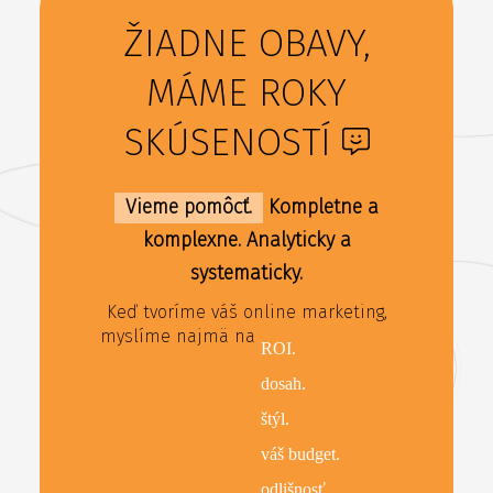
ŽIADNE OBAVY,
MÁME ROKY
SKÚSENOSTÍ
Vieme pomôcť.
Kompletne a
komplexne. Analyticky a
systematicky.
Keď tvoríme váš online marketing,
myslíme najmä na
ROI.
dosah.
štýl.
váš budget.
odlišnosť.