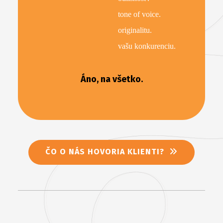
tone of voice.
originalitu.
vašu konkurenciu.
Áno, na všetko.
ČO O NÁS HOVORIA KLIENTI?