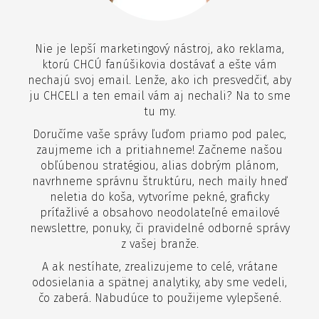
Nie je lepší marketingový nástroj, ako reklama,
ktorú CHCÚ fanúšikovia dostávať a ešte vám
nechajú svoj email. Lenže, ako ich presvedčiť, aby
ju CHCELI a ten email vám aj nechali? Na to sme
tu my.
Doručíme vaše správy ľuďom priamo pod palec,
zaujmeme ich a pritiahneme! Začneme našou
obľúbenou stratégiou, alias dobrým plánom,
navrhneme správnu štruktúru, nech maily hneď
neletia do koša, vytvoríme pekné, graficky
príťažlivé a obsahovo neodolateľné emailové
newslettre, ponuky, či pravidelné odborné správy
z vašej branže.
A ak nestíhate, zrealizujeme to celé, vrátane
odosielania a spätnej analytiky, aby sme vedeli,
čo zaberá. Nabudúce to použijeme vylepšené.