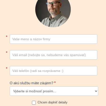
Kontakt
*
footer
*
*
O akú službu máte záujem?
*
Chcem doplniť detaily