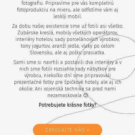
fotografiu. Pripravíme pre vás kompletnú
fotoprodukciu na mieru, ale odfotíme vám aj
lesklý mobil.
Za dobu našej existencie sme už fotili asi všetko.
Zubárske kreslá, mobily všetkých operátorov,
interiéry hotelov, sady porcelánových výrobkov,
tony jogurtov, aranží jedla, vlaky po celom
Slovensku, ale aj polku prasiatka.
Sami sme si navrhli a postavili dva interiéry a v
nich sme fotili rozsiahle rady nábytkov pre
výrobcu, niekoľko dní sme pripravovali
prezentačné fotky pre špičkové hotely, ale aj ich
okolie. Ani vojenská technika sa pred nami
nezamaskovala 🙂
Potrebujete krásne fotky?
ZAVOLAJTE NÁS >