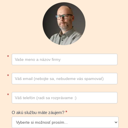
Kontakt
*
footer
*
*
O akú službu máte záujem?
*