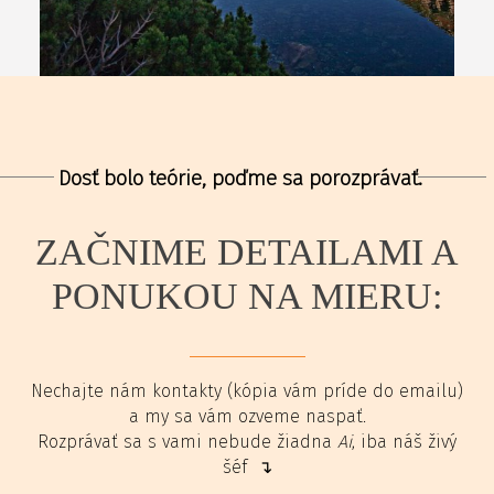
Dosť bolo teórie, poďme sa porozprávať.
ZAČNIME DETAILAMI A
PONUKOU NA MIERU:
Nechajte nám kontakty (kópia vám príde do emailu)
a my sa vám ozveme naspať.
Rozprávať sa s vami nebude žiadna
Ai
, iba náš živý
šéf ↴