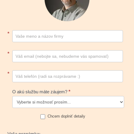
Kontakt
*
footer
*
*
O akú službu máte záujem?
*
Chcem doplniť detaily
Vaša poznámka: