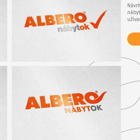
Návr
náby
užíva