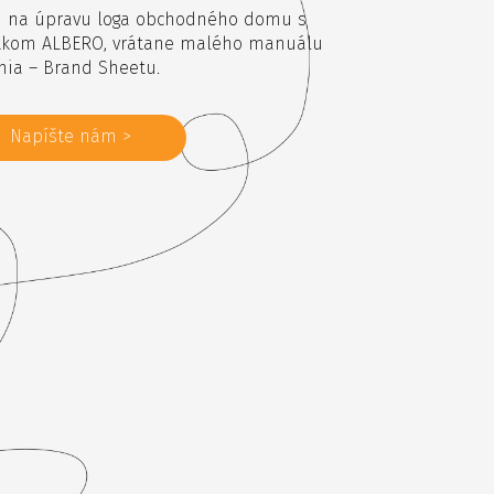
h na úpravu loga obchodného domu s
tkom ALBERO, vrátane malého manuálu
nia – Brand Sheetu.
Napíšte nám >