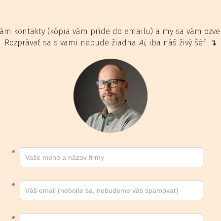
ám kontakty (kópia vám príde do emailu) a my sa vám ozv
Rozprávať sa s vami nebude žiadna
Ai
, iba náš živý šéf ↴
Kontakt
*
footer
*
*