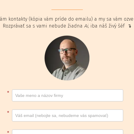
ám kontakty (kópia vám príde do emailu) a my sa vám ozv
Rozprávať sa s vami nebude žiadna
Ai
, iba náš živý šéf ↴
Kontakt
*
footer
*
*