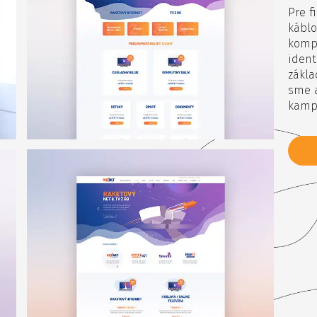
Pre f
káblo
kompl
ident
zákla
sme 
kampa