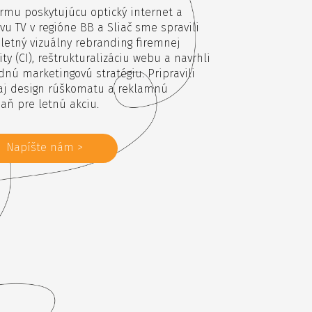
irmu poskytujúcu optický internet a
vu TV v regióne BB a Sliač sme spravili
etný vizuálny rebranding firemnej
ity (CI), reštrukturalizáciu webu a navrhli
dnú marketingovú stratégiu. Pripravili
aj design rúškomatu a reklamnú
ň pre letnú akciu.
Napíšte nám >