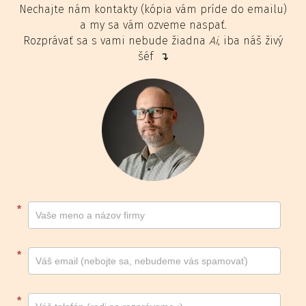
Nechajte nám kontakty (kópia vám príde do emailu)
a my sa vám ozveme naspať.
Rozprávať sa s vami nebude žiadna
Ai
, iba náš živý
šéf ↴
Kontakt
*
footer
*
*