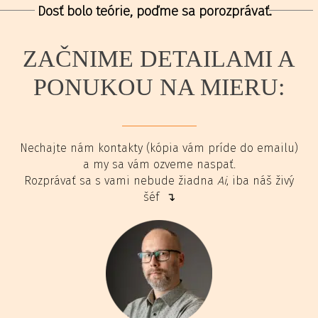
Dosť bolo teórie, poďme sa porozprávať.
ZAČNIME DETAILAMI A
PONUKOU NA MIERU:
Nechajte nám kontakty (kópia vám príde do emailu)
a my sa vám ozveme naspať.
Rozprávať sa s vami nebude žiadna
Ai
, iba náš živý
šéf ↴