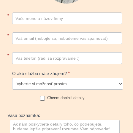
Kontakt
*
footer
*
*
O akú službu máte záujem?
*
Chcem doplniť detaily
Vaša poznámka: