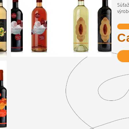
Súťaž
výrob
C