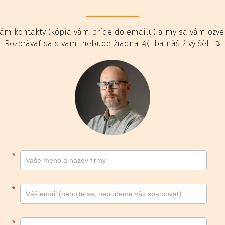
ám kontakty (kópia vám príde do emailu) a my sa vám ozv
Rozprávať sa s vami nebude žiadna
Ai
, iba náš živý šéf ↴
Kontakt
*
footer
*
*