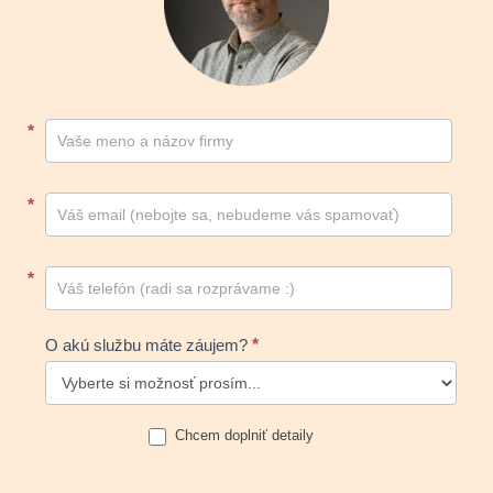
Kontakt
*
footer
*
*
O akú službu máte záujem?
*
Chcem doplniť detaily