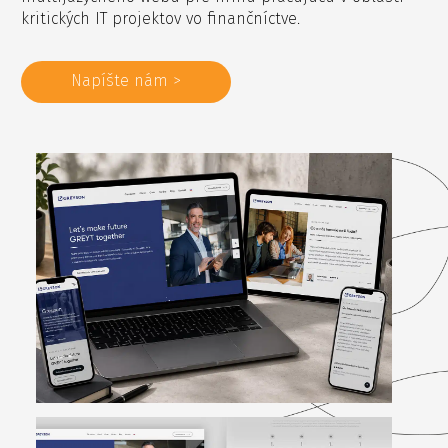
kritických IT projektov vo finančníctve.
Napíšte nám >