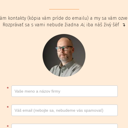
ám kontakty (kópia vám príde do emailu) a my sa vám ozv
Rozprávať sa s vami nebude žiadna
Ai
, iba náš živý šéf ↴
Kontakt
*
footer
*
*