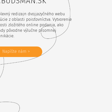
BUDSMAN.SK
lexný redizajn dvojjazyčného webu
túcie z oblasti poisťovníctva. Vytvorenie
sti zložitého online podania, ako
ady pôvodne výlučne písomnej
nikácie.
Napíšte nám >