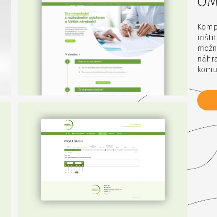
OM
Komp
inšti
možno
náhr
komu