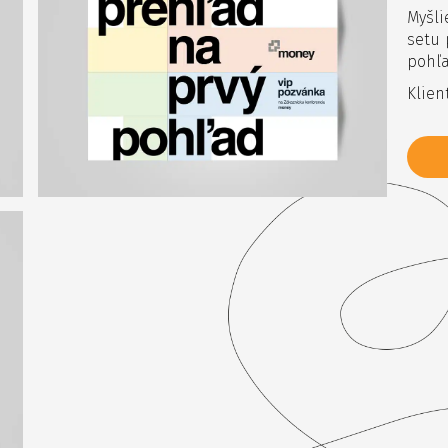
Myšli
setu 
pohľa
Klien