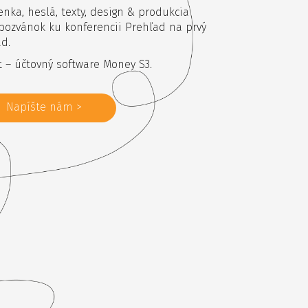
enka, heslá, texty, design & produkcia
pozvánok ku konferencii Prehľad na prvý
d.
t – účtovný software Money S3.
Napíšte nám >