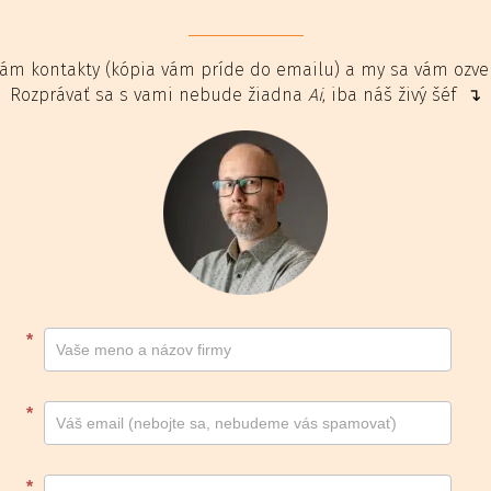
ám kontakty (kópia vám príde do emailu) a my sa vám ozv
Rozprávať sa s vami nebude žiadna
Ai
, iba náš živý šéf ↴
Kontakt
*
footer
*
*