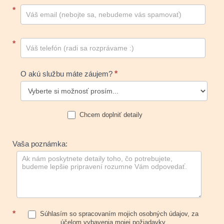
*
*
O akú službu máte záujem?
*
Chcem doplniť detaily
Vaša poznámka:
*
Súhlasím so spracovaním mojich osobných údajov, za
účelom vybavenia mojej požiadavky