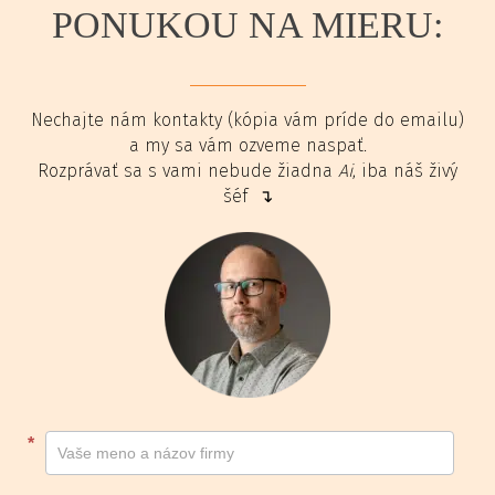
PONUKOU NA MIERU:
Nechajte nám kontakty (kópia vám príde do emailu)
a my sa vám ozveme naspať.
Rozprávať sa s vami nebude žiadna
Ai
, iba náš živý
šéf ↴
Kontakt
*
footer