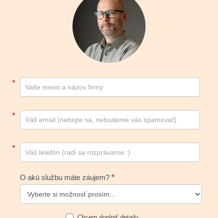
Kontakt
*
footer
*
*
O akú službu máte záujem?
*
Chcem doplniť detaily