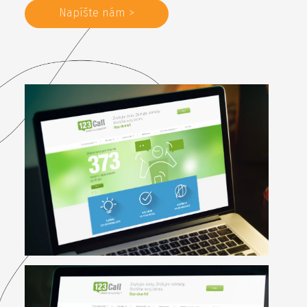
Napíšte nám >