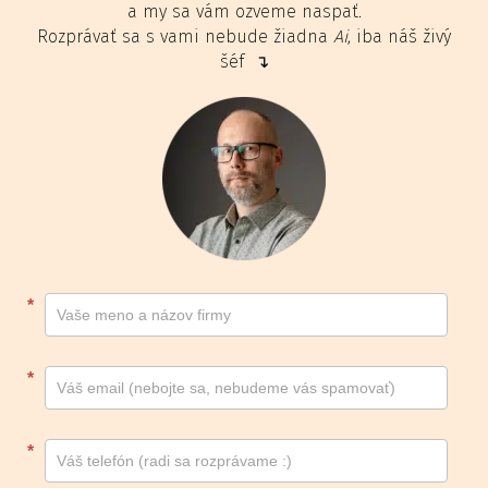
a my sa vám ozveme naspať.
Rozprávať sa s vami nebude žiadna
Ai
, iba náš živý
šéf ↴
Kontakt
*
footer
*
*