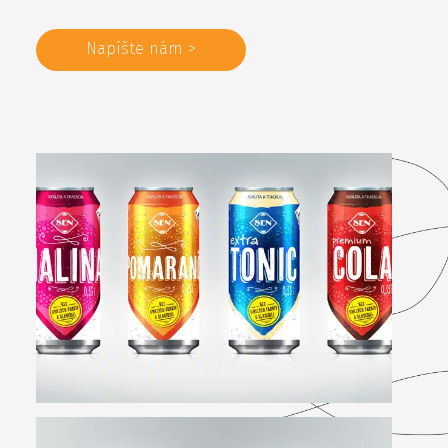
Napíšte nám >