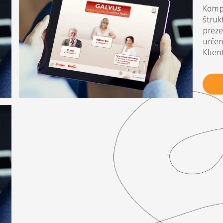
Kompl
štruk
preze
určen
Klien