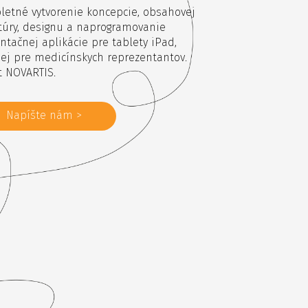
etné vytvorenie koncepcie, obsahovej
túry, designu a naprogramovanie
ntačnej aplikácie pre tablety iPad,
ej pre medicínskych reprezentantov.
t NOVARTIS.
Napíšte nám >