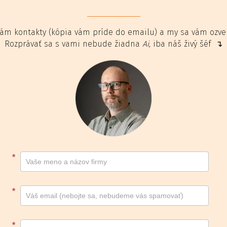
ám kontakty (kópia vám príde do emailu) a my sa vám ozv
Rozprávať sa s vami nebude žiadna
Ai
, iba náš živý šéf ↴
Kontakt
*
footer
*
*