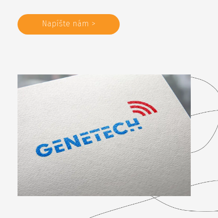
Napíšte nám >