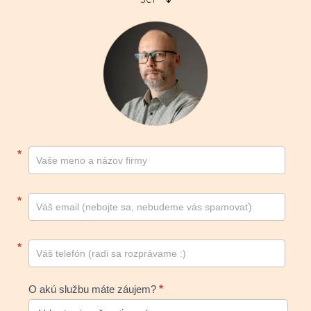
Kontakt
*
footer
*
*
O akú službu máte záujem?
*