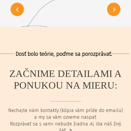
Dosť bolo teórie, poďme sa porozprávať.
ZAČNIME DETAILAMI A
PONUKOU NA MIERU:
Nechajte nám kontakty (kópia vám príde do emailu)
a my sa vám ozveme naspať.
Rozprávať sa s vami nebude žiadna
Ai
, iba náš živý
šéf ↴