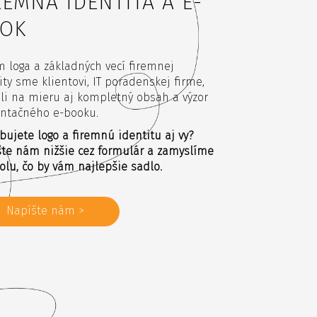
REMNÁ IDENTITA A E-
OK
 loga a základných vecí firemnej
ity sme klientovi, IT poradenskej firme,
li na mieru aj kompletný obsah a výzor
entačného e-booku.
bujete logo a firemnú identitu aj vy?
te nám nižšie cez formulár a zamyslíme
olu, čo by vám najlepšie sadlo.
Napíšte nám >