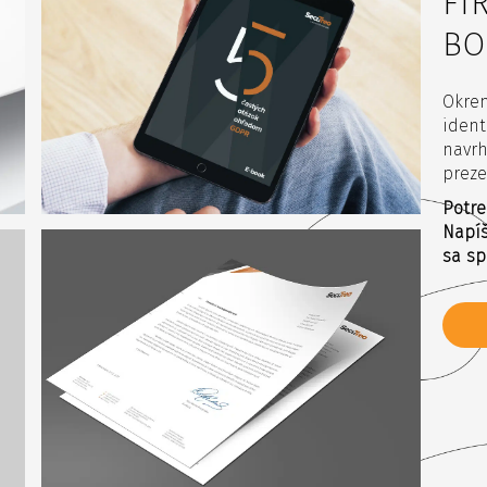
FI
BO
Okrem
ident
navrh
prez
Potre
Napíš
sa sp