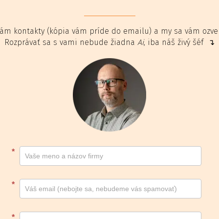
ám kontakty (kópia vám príde do emailu) a my sa vám ozv
Rozprávať sa s vami nebude žiadna
Ai
, iba náš živý šéf ↴
Kontakt
*
footer
*
*