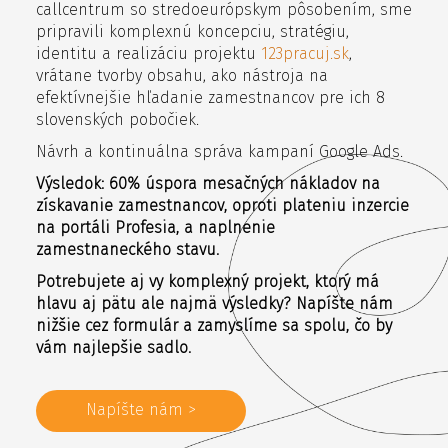
callcentrum so stredoeurópskym pôsobením, sme
pripravili komplexnú koncepciu, stratégiu,
identitu a realizáciu projektu
123pracuj.sk
,
vrátane tvorby obsahu, ako nástroja na
efektívnejšie hľadanie zamestnancov pre ich 8
slovenských pobočiek.
Návrh a kontinuálna správa kampaní Google Ads.
Výsledok: 60% úspora mesačných nákladov na
získavanie zamestnancov, oproti plateniu inzercie
na portáli Profesia, a naplnenie
zamestnaneckého stavu.
Potrebujete aj vy komplexný projekt, ktorý má
hlavu aj pätu ale najmä výsledky? Napíšte nám
nižšie cez formulár a zamyslíme sa spolu, čo by
vám najlepšie sadlo.
Napíšte nám >