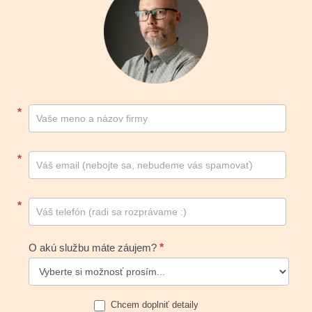
Kontakt
*
footer
*
*
O akú službu máte záujem?
*
Chcem doplniť detaily