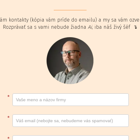
ám kontakty (kópia vám príde do emailu) a my sa vám ozv
Rozprávať sa s vami nebude žiadna
Ai
, iba náš živý šéf ↴
Kontakt
*
footer
*
*