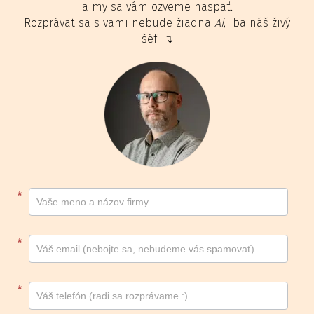
a my sa vám ozveme naspať.
Rozprávať sa s vami nebude žiadna
Ai
, iba náš živý
šéf ↴
Kontakt
*
footer
*
*