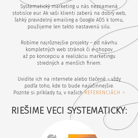
Systematický marketing u nás neznamená
stotisíce eur. Ak vaši klienti zaberú na dobrý web,
ľahký pravidelný emailing a Google ADS k tomu,
použijeme len takto nastavenú silu.
Robíme najrôznejšie projekty – od návrhu
kompletných web stránok či e-shopov
až po koncepciu a realizáciu marketingu
stredných a menších firiem.
Uvidíte ich na internete alebo tlačené – vždy
podľa toho, kde to bude najúčinnejšie.
Pozrite si príklady tu, v našich
REFERENCIÁCH >
RIEŠIME VECI SYSTEMATICKY: