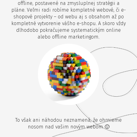
offline, postavené na zmysluplnej stratégii a
pláne. Veľmi radi robíme kompletné webové, či e-
shopové projekty – od webu aj s obsahom až po
kompletné vytvorenie vášho e-shopu. A skoro vždy
dlhodobo pokračujeme systematickým online
alebo offline marketingom.
To však ani náhodou neznamená, že ohrnieme
nosom nad vašim novým webom 🙂