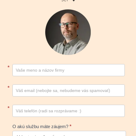
Kontakt
*
footer
*
*
O akú službu máte záujem?
*