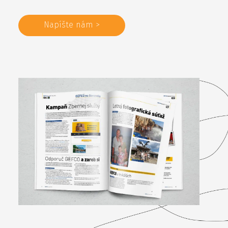
Napíšte nám >