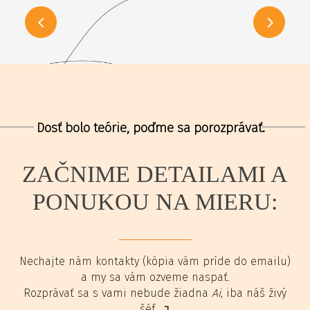
Dosť bolo teórie, poďme sa porozprávať.
ZAČNIME DETAILAMI A
PONUKOU NA MIERU:
Nechajte nám kontakty (kópia vám príde do emailu)
a my sa vám ozveme naspať.
Rozprávať sa s vami nebude žiadna
Ai
, iba náš živý
šéf ↴