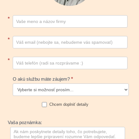
Kontakt
*
footer
*
*
O akú službu máte záujem?
*
Chcem doplniť detaily
Vaša poznámka: