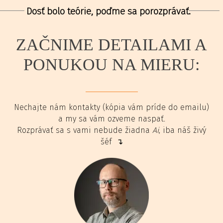
Dosť bolo teórie, poďme sa porozprávať.
ZAČNIME DETAILAMI A
PONUKOU NA MIERU:
Nechajte nám kontakty (kópia vám príde do emailu)
a my sa vám ozveme naspať.
Rozprávať sa s vami nebude žiadna
Ai
, iba náš živý
šéf ↴