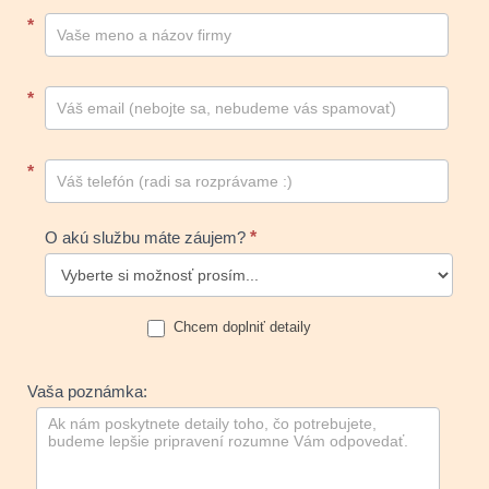
Kontakt
*
footer
*
*
O akú službu máte záujem?
*
Chcem doplniť detaily
Vaša poznámka: