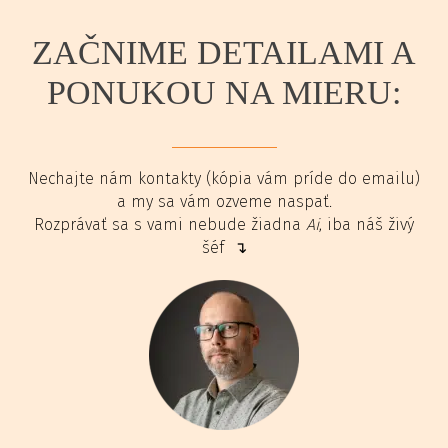
ZAČNIME DETAILAMI A
PONUKOU NA MIERU:
Nechajte nám kontakty (kópia vám príde do emailu)
a my sa vám ozveme naspať.
Rozprávať sa s vami nebude žiadna
Ai
, iba náš živý
šéf ↴