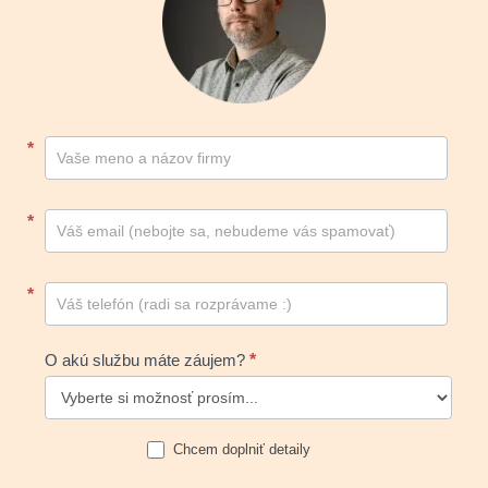
Kontakt
*
footer
*
*
O akú službu máte záujem?
*
Chcem doplniť detaily