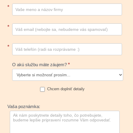
Kontakt
*
footer
*
*
O akú službu máte záujem?
*
Chcem doplniť detaily
Vaša poznámka: