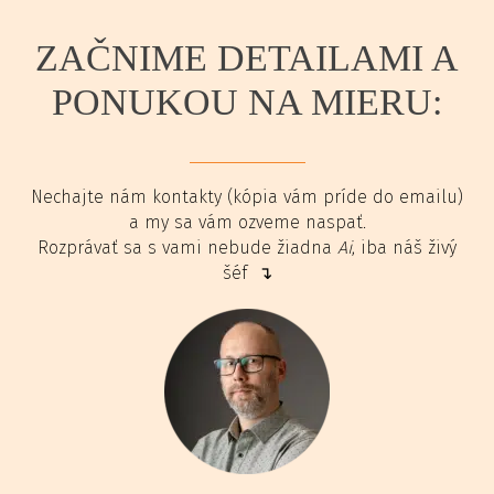
ZAČNIME DETAILAMI A
PONUKOU NA MIERU:
Nechajte nám kontakty (kópia vám príde do emailu)
a my sa vám ozveme naspať.
Rozprávať sa s vami nebude žiadna
Ai
, iba náš živý
šéf ↴