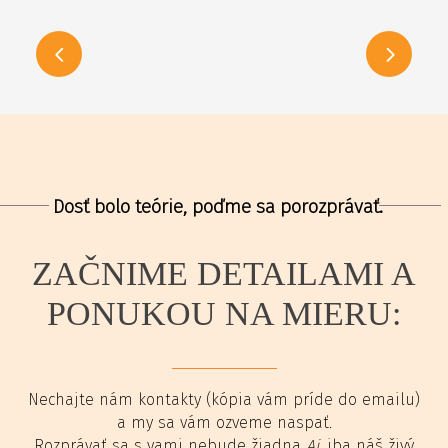
Dosť bolo teórie, poďme sa porozprávať.
ZAČNIME DETAILAMI A
PONUKOU NA MIERU:
Nechajte nám kontakty (kópia vám príde do emailu)
a my sa vám ozveme naspať.
Rozprávať sa s vami nebude žiadna
Ai
, iba náš živý