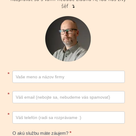
šéf ↴
Kontakt
*
footer
*
*
O akú službu máte záujem?
*