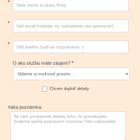
Kontakt
*
footer
*
*
O akú službu máte záujem?
*
Chcem doplniť detaily
Vaša poznámka: