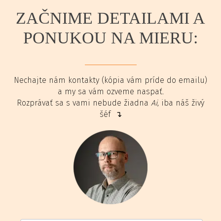
ZAČNIME DETAILAMI A
PONUKOU NA MIERU:
Nechajte nám kontakty (kópia vám príde do emailu)
a my sa vám ozveme naspať.
Rozprávať sa s vami nebude žiadna
Ai
, iba náš živý
šéf ↴