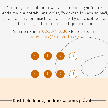
Chceli by ste spolupracovať s reklamnou agentúrou z
Bratislavy, ale potrebujete vidieť, čo dokázali? Nech sa páči,
tu je menší výber našich referencii. Ak by ste chceli vedieť
podrobnosti, radi ich odprezentujeme osobne.
Volajte nám na
02-5541 0300
alebo píšte na
kolovratok@kolovratok.sk
<
1
2
3
<
1
2
3
Dosť bolo teórie, poďme sa porozprávať.