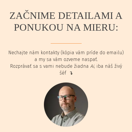
ZAČNIME DETAILAMI A
PONUKOU NA MIERU:
Nechajte nám kontakty (kópia vám príde do emailu)
a my sa vám ozveme naspať.
Rozprávať sa s vami nebude žiadna
Ai
, iba náš živý
šéf ↴