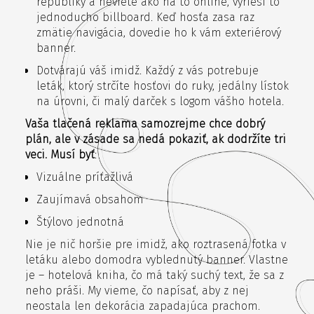
republiky a neviete ako na to online, vyrieši to
jednoducho billboard. Keď hosťa zasa raz
zmätie navigácia, dovedie ho k vám exteriérový
banner.
Dotvárajú váš imidž. Každý z vás potrebuje
leták, ktorý strčíte hosťovi do ruky, jedálny lístok
na úrovni, či malý darček s logom vášho hotela.
Vaša tlačená reklama samozrejme chce dobrý
plán, ale v zásade sa nedá pokaziť, ak dodržíte tri
veci. Musí byť
:
Vizuálne príťažlivá
Zaujímavá obsahom
Štýlovo jednotná
Nie je nič horšie pre imidž, ako roztrasená fotka v
letáku alebo domodra vyblednutý banner. Vlastne
je – hotelová kniha, čo má taký suchý text, že sa z
neho práši. My vieme, čo napísať, aby z nej
neostala len dekorácia zapadajúca prachom.