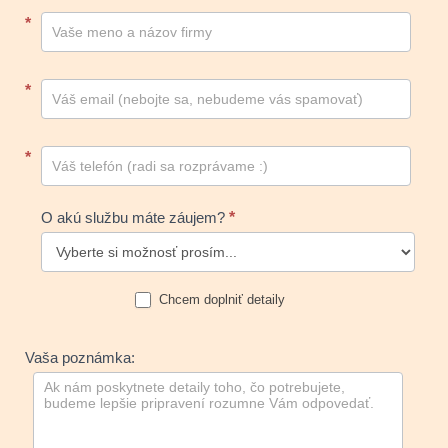
Kontakt
*
footer
*
*
O akú službu máte záujem?
*
Chcem doplniť detaily
Vaša poznámka: