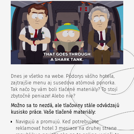
Dnes je všetko na webe. Pôdorys vášho hotela,
zajtrajšie menu aj susedova atómová ponorka.
Tak načo by vám boli tlačené materiály? To stojí
zbytočné peniaze! Alebo nie?
Možno sa to nezdá, ale tlačoviny stále odvádzajú
kusisko práce. Vaše tlačené materiály:
Navigujú a promujú. Keď potrebujete
reklamovať hotel 3 mesiace na druhej strane