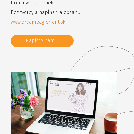
luxusných kabeliek.
Bez tvorby a napĺňania obsahu.
www.dreambagforrent.sk
Napíšte nám >