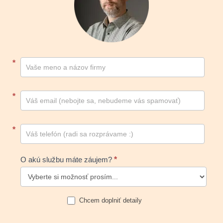
Kontakt
*
footer
*
*
O akú službu máte záujem?
*
Chcem doplniť detaily