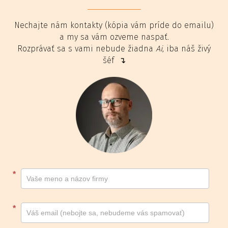
Nechajte nám kontakty (kópia vám príde do emailu)
a my sa vám ozveme naspať.
Rozprávať sa s vami nebude žiadna
Ai
, iba náš živý
šéf ↴
Kontakt
*
footer
*