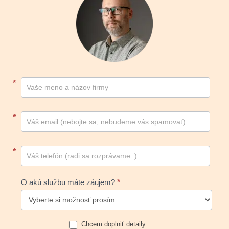
Kontakt
*
footer
*
*
O akú službu máte záujem?
*
Chcem doplniť detaily