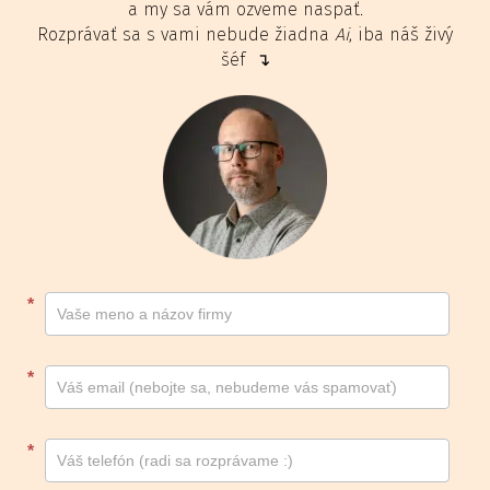
a my sa vám ozveme naspať.
Rozprávať sa s vami nebude žiadna
Ai
, iba náš živý
šéf ↴
Kontakt
*
footer
*
*