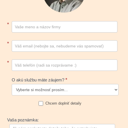
Kontakt
*
footer
*
*
O akú službu máte záujem?
*
Chcem doplniť detaily
Vaša poznámka: