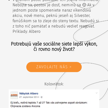
Nebojte sa, postov je dosť, neminú sa 🙂 Ak v
jednom poste spomeniete naraz víkendovú
akciu, nové menu, peknú jeseň aj Silvester,
fanúšikom sa to zleje do steny textu. Nebudú si
z toho nič pamätať a nebudú vedieť reagovať.
Príklady: Albero
Potrebujú vaše sociálne siete lepší výkon,
či rovno nový život?
ZAVOLAJTE NÁS >
Kolovrátok: