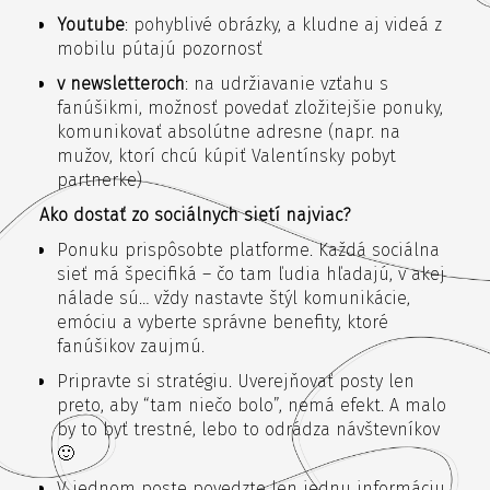
Youtube
: pohyblivé obrázky, a kludne aj videá z
mobilu pútajú pozornosť
v newsletteroch
: na udržiavanie vzťahu s
fanúšikmi, možnosť povedať zložitejšie ponuky,
komunikovať absolútne adresne (napr. na
mužov, ktorí chcú kúpiť Valentínsky pobyt
partnerke)
Ako dostať zo sociálnych sietí najviac?
Ponuku prispôsobte platforme. Každá sociálna
sieť má špecifiká – čo tam ľudia hľadajú, v akej
nálade sú… vždy nastavte štýl komunikácie,
emóciu a vyberte správne benefity, ktoré
fanúšikov zaujmú.
Pripravte si stratégiu. Uverejňovať posty len
preto, aby “tam niečo bolo”, nemá efekt. A malo
by to byť trestné, lebo to odrádza návštevníkov
🙂
V jednom poste povedzte len jednu informáciu.