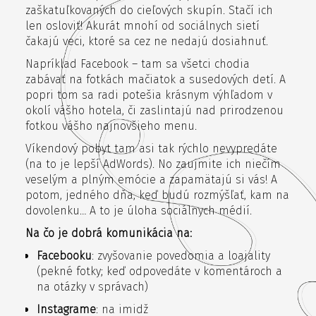
zaškatuľkovaných do cieľových skupín. Stačí ich
len osloviť! Akurát mnohí od sociálnych sietí
čakajú veci, ktoré sa cez ne nedajú dosiahnuť.
Napríklad Facebook – tam sa všetci chodia
zabávať na fotkách mačiatok a susedových detí. A
popri tom sa radi potešia krásnym výhľadom v
okolí vášho hotela, či zaslintajú nad prirodzenou
fotkou vášho najnovšieho menu.
Víkendový pobyt tam asi tak rýchlo nevypredáte
(na to je lepší AdWords). No zaujmite ich niečím
veselým a plným emócie a zapamätajú si vás! A
potom, jedného dňa, keď budú rozmýšľať, kam na
dovolenku… A to je úloha sociálnych médií.
Na čo je dobrá komunikácia na:
Facebooku
: zvyšovanie povedomia a loajality
(pekné fotky; keď odpovedáte v komentároch a
na otázky v správach)
Instagrame
: na imidž