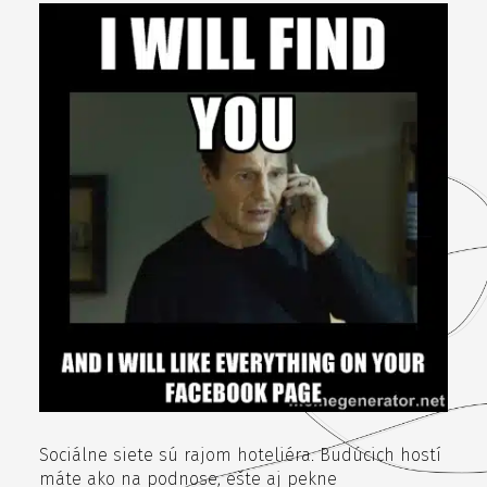
Sociálne siete sú rajom hoteliéra. Budúcich hostí
máte ako na podnose, ešte aj pekne