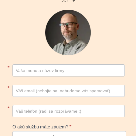
šéf ↴
Kontakt
*
footer
*
*
O akú službu máte záujem?
*