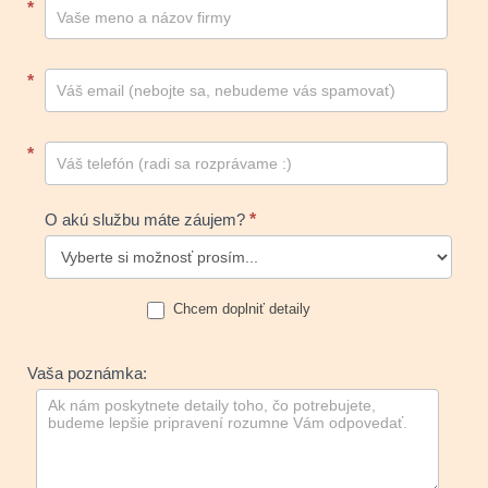
Kontakt
*
footer
*
*
O akú službu máte záujem?
*
Chcem doplniť detaily
Vaša poznámka: