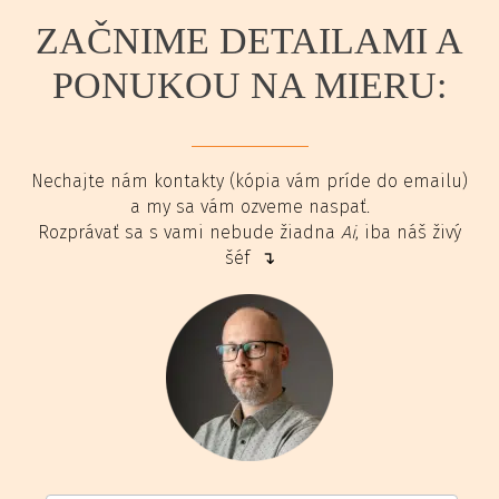
ZAČNIME DETAILAMI A
PONUKOU NA MIERU:
Nechajte nám kontakty (kópia vám príde do emailu)
a my sa vám ozveme naspať.
Rozprávať sa s vami nebude žiadna
Ai
, iba náš živý
šéf ↴