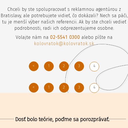
Chceli by ste spolupracovať s reklamnou agentúrou z
Bratislavy, ale potrebujete vidieť, čo dokázali? Nech sa páči,
tu je menší výber našich referencii. Ak by ste chceli vedieť
podrobnosti, radi ich odprezentujeme osobne.
Volajte nám na
02-5541 0300
alebo píšte na
kolovratok@kolovratok.sk
<
1
2
3
4
<
1
2
3
4
Dosť bolo teórie, poďme sa porozprávať.